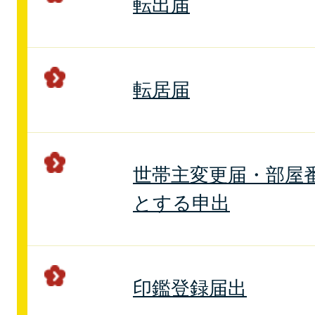
転出届
転居届
世帯主変更届・部屋
とする申出
印鑑登録届出