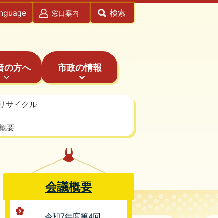
anguage
検索
窓口案内
者の方へ
市政の情報
リサイクル
概要
会議概要
令和7年度第4回