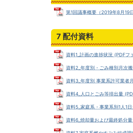
第1回議事概要（2019年8月19日） 
7 配付資料
資料1_計画の進捗状況 (PDFファイル
資料2_年度別・ごみ種別月次搬入量 
資料3_年度別 事業系許可業者月次搬
資料4_人口とごみ等排出量 (PDFフ
資料5_家庭系・事業系別1人1日当た
資料6_焼却量および最終処分量 (P