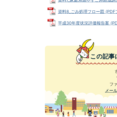
資料7_家庭系燃やすごみ組成調査結果
資料8_ごみ処理フロー図 (PDFファ
平成30年度状況評価報告案 (PDFフ
この記事
ファ
メー