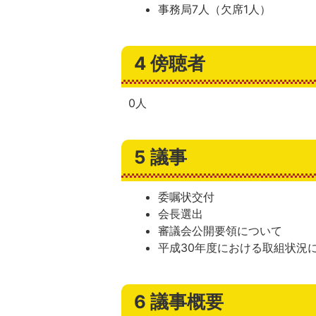
事務局7人（欠席1人）
4 傍聴者
0人
5 議事
委嘱状交付
会長選出
審議会公開要領について
平成30年度における取組状況
6 議事概要