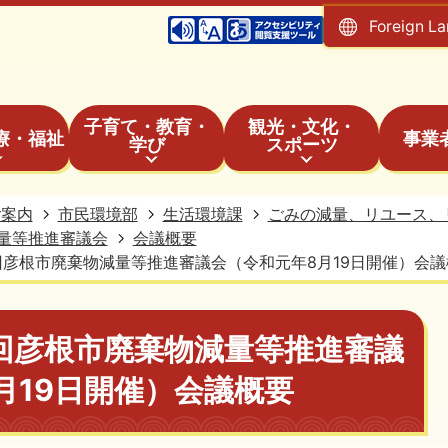
Foreign L
子育て・教育・
観光・文化・
療・福祉
事業
学び
スポーツ
ご案内
市民環境部
生活環境課
ごみの減量、リユース、
量等推進審議会
会議概要
回彦根市廃棄物減量等推進審議会（令和元年8月19日開催）会議
回彦根市廃棄物減量等推進審議
月19日開催）会議概要