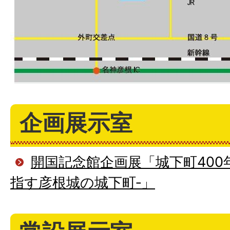
企画展示室
開国記念館企画展「城下町400
指す彦根城の城下町‐」