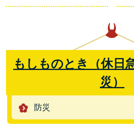
もしものとき（休日
災）
防災