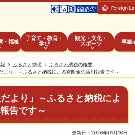
Foreign L
子育て・教育・
観光・文化・
療・福祉
事業
学び
スポーツ
情報
ふるさと納税
ふるさと納税の概要
だより」～ふるさと納税による寄附金の活用報告です～
根だより」～ふるさと納税によ
用報告です～
更新日：2026年01月16日