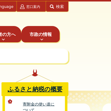
anguage
検索
窓口案内
者の方へ
市政の情報
ふるさと納税の概要
寄附金の使い道に
ついて