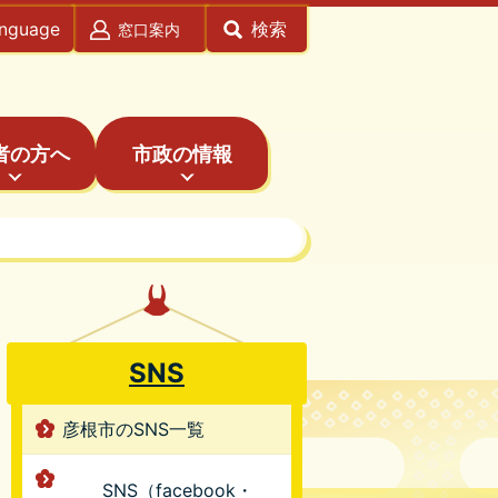
anguage
検索
窓口案内
者の方へ
市政の情報
SNS
彦根市のSNS一覧
SNS（facebook・