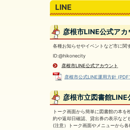
LINE
彦根市LINE公式ア
各種お知らせやイベントなど市に関
ID:@hikonecity
彦根市LINE公式アカウント
彦根市公式LINE運用方針 (PDFフ
彦根市立図書館LIN
トーク画面から簡単に図書館の本を
約や返却日確認、貸出券の表示など
(注意）トーク画面やメニューから