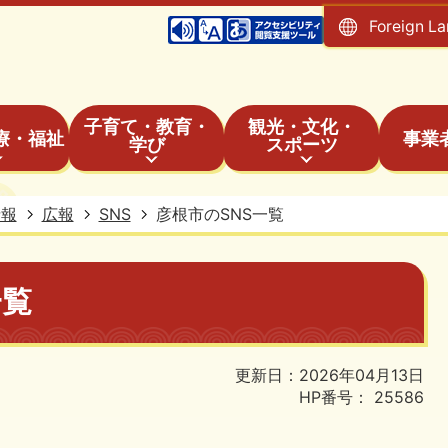
Foreign L
子育て・教育・
観光・文化・
療・福祉
事業
学び
スポーツ
情報
広報
SNS
彦根市のSNS一覧
一覧
更新日：2026年04月13日
HP番号：
25586