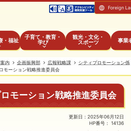
Foreign L
子育て・教育・
観光・文化・
療・福祉
事業
学び
スポーツ
ご案内
企画振興部
広報戦略課
シティプロモーション係
ロモーション戦略推進委員会
プロモーション戦略推進委員会
更新日：2025年06月12日
HP番号：
14136