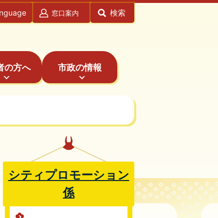
anguage
検索
窓口案内
者の方へ
市政の情報
シティプロモーション
係