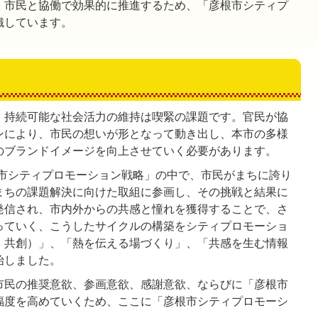
、市民と協働で効果的に推進するため、「彦根市シティプ
織しています。
、持続可能な社会活力の維持は喫緊の課題です。官民が協
ンにより、市民の想いが形となって動き出し、本市の多様
のブランドイメージを向上させていく必要があります。
根市シティプロモーション戦略」の中で、市民がまちに誇り
まちの課題解決に向けた取組に参画し、その挑戦と結果に
発信され、市内外からの共感と憧れを獲得することで、さ
っていく、こうしたサイクルの構築をシティプロモーショ
・共創）」、「熱を伝える場づくり」、「共感を生む情報
始しました。
市民の推奨意欲、参画意欲、感謝意欲、ならびに「彦根市
福度を高めていくため、ここに「彦根市シティプロモーシ