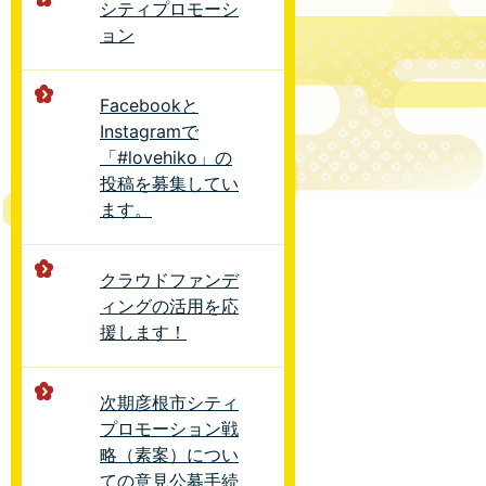
シティプロモーシ
ョン
Facebookと
Instagramで
「#lovehiko」の
投稿を募集してい
ます。
クラウドファンデ
ィングの活用を応
援します！
次期彦根市シティ
プロモーション戦
略（素案）につい
ての意見公募手続