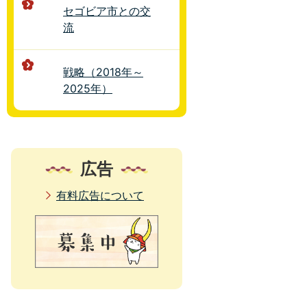
セゴビア市との交
流
戦略（2018年～
2025年）
広告
有料広告について