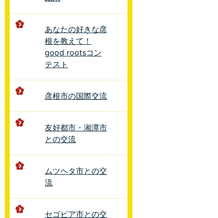
あなたの好きな彦
根を教えて！
good rootsコン
テスト
彦根市の国際交流
友好都市・湘潭市
との交流
ムツヘタ市との交
流
セゴビア市との交