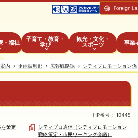
Foreign L
子育て・教育・
観光・文化・
療・福祉
事業
学び
スポーツ
ご案内
企画振興部
広報戦略課
シティプロモーション係
HP番号：
10445
略を策定
シティプロ通信（シティプロモーション
戦略策定・市民ワーキング会議）