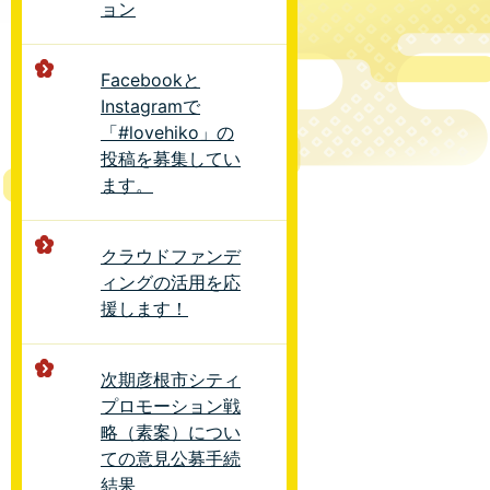
ョン
Facebookと
Instagramで
「#lovehiko」の
投稿を募集してい
ます。
クラウドファンデ
ィングの活用を応
援します！
次期彦根市シティ
プロモーション戦
略（素案）につい
ての意見公募手続
結果