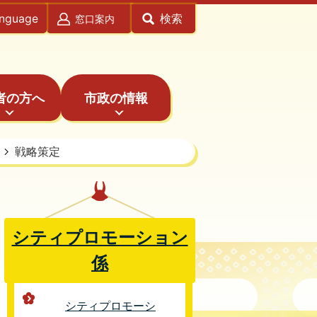
anguage
検索
窓口案内
者の方へ
市政の情報
戦略策定
シティプロモーション
係
シティプロモーシ