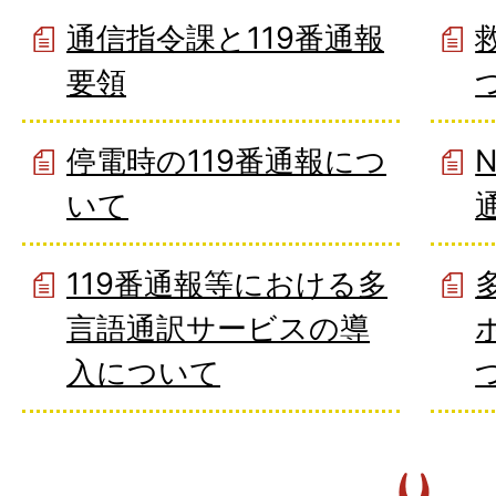
通信指令課と119番通報
要領
停電時の119番通報につ
いて
119番通報等における多
言語通訳サービスの導
入について