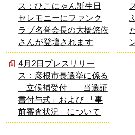
ス：ひこにゃん誕生日
セレモニーにファンク
ラブ名誉会長の大橋悠依
さんが登壇されます
4月2日プレスリリー
ス：彦根市長選挙に係る
「立候補受付」「当選証
書付与式」および 「事
前審査状況」について