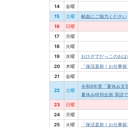
14
金曜
15
土曜
献血にご協力ください
16
日曜
17
月曜
18
火曜
19
水曜
おひざでだっこのおは
20
木曜
「保活直前！お仕事探
21
金曜
令和8年度「夏休み文
22
土曜
夏休み特別企画 英語で
23
日曜
24
月曜
25
火曜
「保活直前！お仕事探