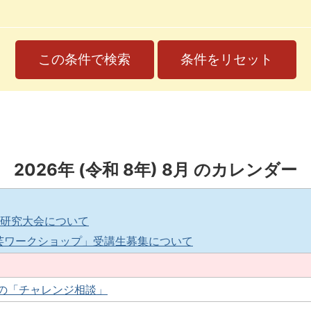
2026
年 (
令和
8
年)
8
月 のカレンダー
育研究大会について
芸ワークショップ」受講生募集について
めの「チャレンジ相談」