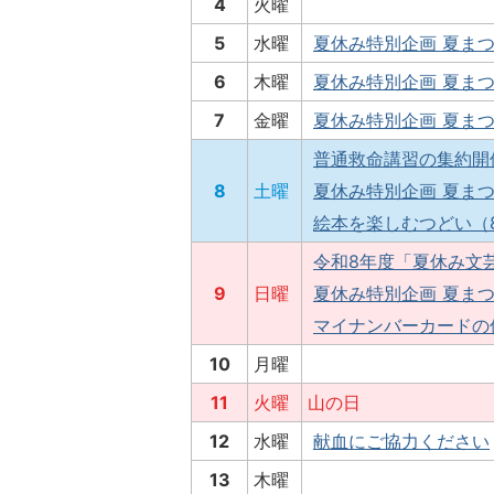
4
火曜
5
水曜
夏休み特別企画 夏まつ
6
木曜
夏休み特別企画 夏まつ
7
金曜
夏休み特別企画 夏まつ
普通救命講習の集約開
8
土曜
夏休み特別企画 夏まつ
絵本を楽しむつどい（
令和8年度「夏休み文
9
日曜
夏休み特別企画 夏まつ
マイナンバーカードの
10
月曜
11
火曜
山の日
12
水曜
献血にご協力ください
13
木曜