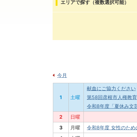
エリアで探す（複数選択可能）
今月
献血にご協力ください
1
土曜
第58回彦根市人権教
令和8年度「夏休み文
2
日曜
3
月曜
令和8年度 女性のた