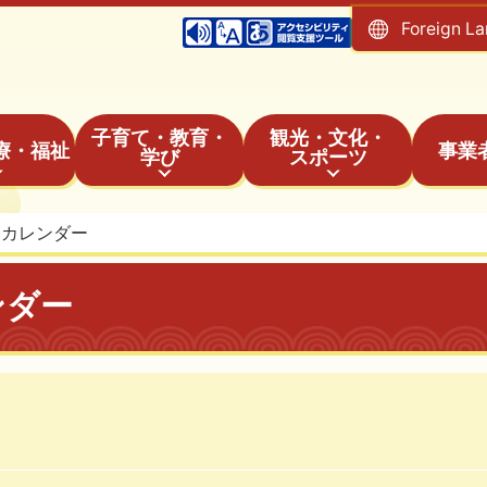
Foreign L
子育て・教育・
観光・文化・
療・福祉
事業
学び
スポーツ
トカレンダー
ンダー