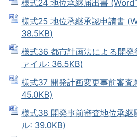
様式24 地位承継届出書 (Wordフ
様式25 地位承継承認申請書 (W
38.5KB)
様式36 都市計画法による開発行
ァイル: 36.5KB)
様式37 開発計画変更事前審査願 
45.0KB)
様式38 開発事前審査地位承継願
ル: 39.0KB)