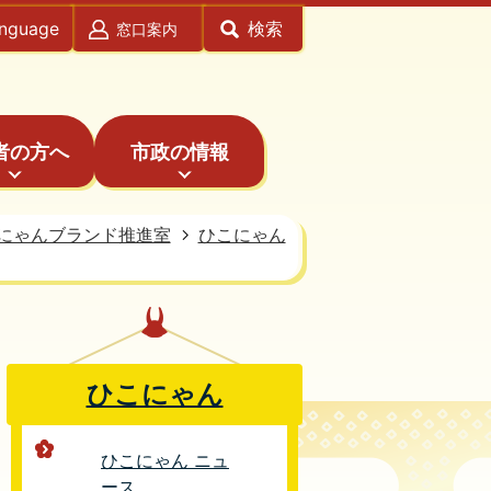
anguage
検索
窓口案内
者の方へ
市政の情報
にゃんブランド推進室
ひこにゃん
ひこにゃん
ひこにゃん ニュ
ース