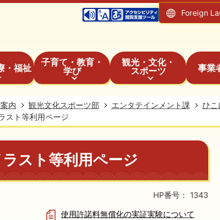
Foreign L
子育て・教育・
観光・文化・
療・福祉
事業
学び
スポーツ
ご案内
観光文化スポーツ部
エンタテインメント課
ひこ
ラスト等利用ページ
イラスト等利用ページ
HP番号：
1343
使用許諾料無償化の実証実験について