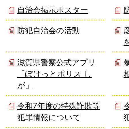
自治会掲示ポスター
防犯自治会の活動
滋賀県警察公式アプリ
「ぽけっとポリス し
が」
令和7年度の特殊詐欺等
犯罪情報について