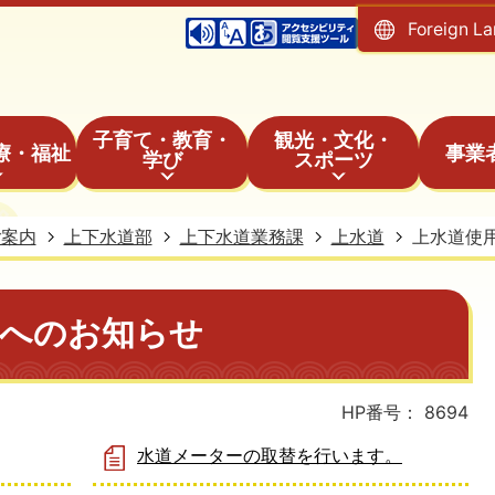
Foreign L
子育て・教育・
観光・文化・
療・福祉
事業
学び
スポーツ
ご案内
上下水道部
上下水道業務課
上水道
上水道使
様へのお知らせ
HP番号：
8694
水道メーターの取替を行います。