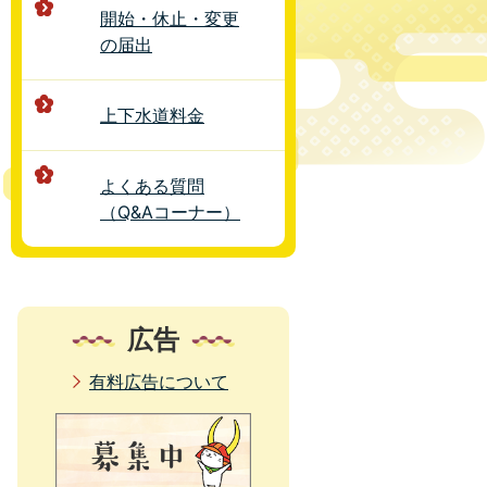
開始・休止・変更
の届出
上下水道料金
よくある質問
（Q&Aコーナー）
広告
有料広告について