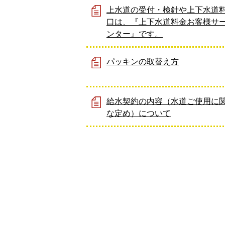
上水道の受付・検針や上下水道
口は、『上下水道料金お客様サ
ンター』です。
パッキンの取替え方
給水契約の内容（水道ご使用に
な定め）について