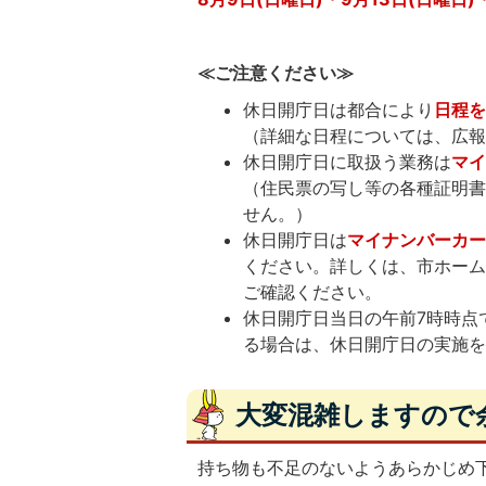
≪ご注意ください≫
休日開庁日は都合により
日程
（詳細な日程については、広
休日開庁日に取扱う業務は
マ
（住民票の写し等の各種証明
せん。）
休日開庁日は
マイナンバーカ
ください。詳しくは、市ホー
ご確認ください。
休日開庁日当日の午前7時時点
る場合は、休日開庁日の実施
大変混雑しますので
持ち物も不足のないようあらかじめ