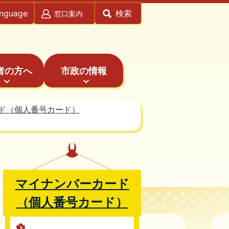
anguage
検索
窓口案内
者の方へ
市政の情報
ド（個人番号カード）
マイナンバーカード
（個人番号カード）