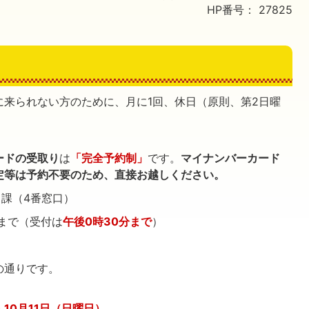
HP番号：
27825
に来られない方のために、月に1回、休日（原則、第2日曜
ードの受取り
は
「完全予約制」
です。
マイナンバーカード
定等は予約不要のため、直接お越しください。
ス課（4番窓口）
時まで（受付は
午後0時30分まで
）
の通りです。
・10月11日（日曜日）