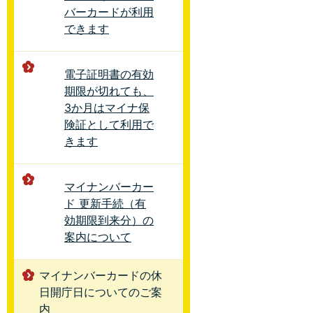
バーカードが利用
できます
電子証明書の有効
期限が切れても、
3か月はマイナ保
険証として利用で
きます
マイナンバーカー
ド 更新手続（有
効期限到来分）の
案内について
マイナンバーカードの休
日開庁日についてのご案
内