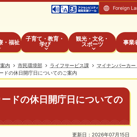
Foreign L
子育て・教育・
観光・文化・
療・福祉
事業
学び
スポーツ
ご案内
市民環境部
ライフサービス課
マイナンバーカー
ードの休日開庁日についてのご案内
カードの休日開庁日についての
更新日：2026年07月15日