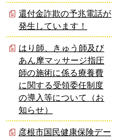
還付金詐欺の予兆電話が
発生しています！
はり師、きゅう師及び
あん摩マッサージ指圧
師の施術に係る療養費
に関する受領委任制度
の導入等について（お
知らせ）
彦根市国民健康保険デー