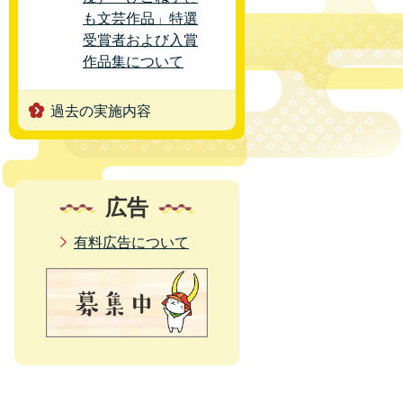
も文芸作品」特選
受賞者および入賞
作品集について
過去の実施内容
広告
有料広告について