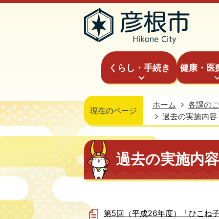
くらし・手続き
健康・医
ホーム
各課の
現在のページ
過去の実施内容
過去の実施内容
第5回（平成26年度）「ひこね