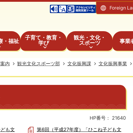
Foreign L
子育て・教育・
観光・文化・
療・福祉
事業
学び
スポーツ
ご案内
観光文化スポーツ部
文化振興課
文化振興事業
HP番号：
21640
子ども文
第6回（平成27年度）「ひこね子ども文