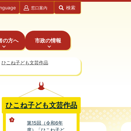
anguage
検索
窓口案内
者の方へ
市政の情報
ひこね子ども文芸作品
ひこね子ども文芸作品
第15回（令和6年
度）「ひこね子ど