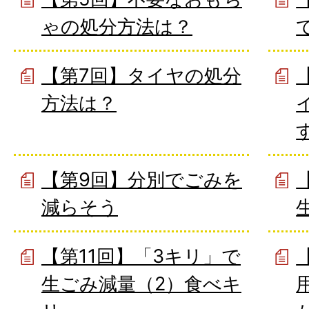
ゃの処分方法は？
【第7回】タイヤの処分
方法は？
【第9回】分別でごみを
減らそう
【第11回】「3キリ」で
生ごみ減量（2）食べキ