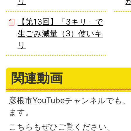
リ
【第13回】「3キリ」で
生ごみ減量（3）使いキ
リ
関連動画
彦根市YouTubeチャンネルで
ます。
こちらもぜひご覧ください。