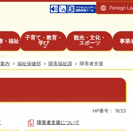
Foreign L
子育て・教育・
観光・文化・
療・福祉
事業
学び
スポーツ
ご案内
福祉保健部
障害福祉課
障害者支援
HP番号：
1633
て
障害者支援について