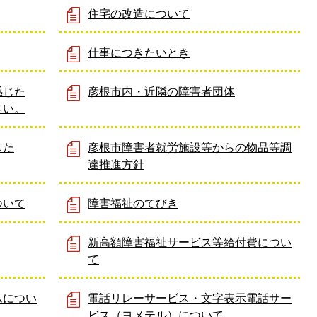
住宅の改造について
仕事につきたいとき
感じた
彦根市内・近隣の障害者団体
さい。
した
彦根市障害者就労施設等からの物品等調
達推進方針
ついて
障害福祉のてびき
新高額障害福祉サービス等給付費につい
て
ムについ
電話リレーサービス・文字表示電話サー
ビス（ヨメテル）について