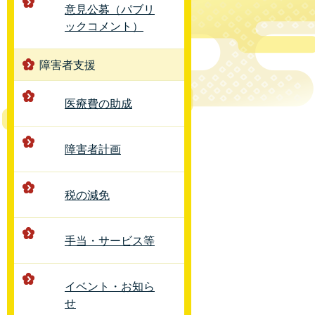
意見公募（パブリ
ックコメント）
障害者支援
医療費の助成
障害者計画
税の減免
手当・サービス等
イベント・お知ら
せ