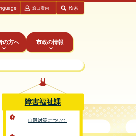
anguage
検索
窓口案内
者の方へ
市政の情報
障害福祉課
自殺対策について