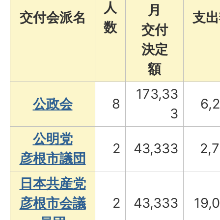
人
月
交付会派名
支出
数
交付
決定
額
173,33
公政会
8
6,
3
公明党
2
43,333
2,
彦根市議団
日本共産党
彦根市会議
2
43,333
19,