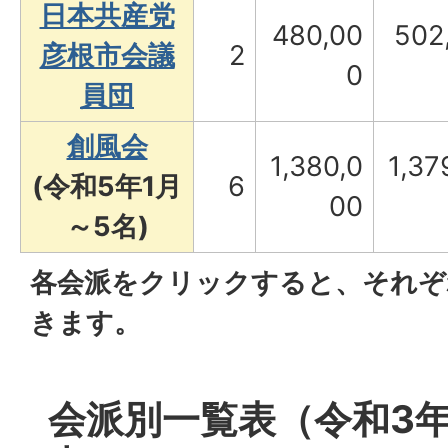
日本共産党
480,00
502
彦根市会議
2
0
員団
創風会
1,380,0
1,37
(令和5年1月
6
00
～5名)
各会派をクリックすると、それぞ
きます。
会派別一覧表（令和3年