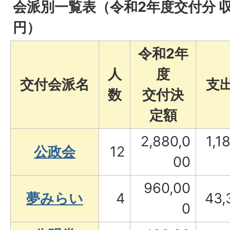
会派別一覧表（令和2年度交付分 
円）
令和2年
人
度
交付会派名
支
数
交付決
定額
2,880,0
1,1
公政会
12
00
960,00
夢みらい
4
43,
0