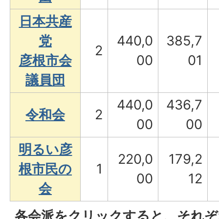
日本共産
党
440,0
385,7
2
彦根市会
00
01
議員団
440,0
436,7
令和会
2
00
00
明るい彦
220,0
179,2
根市民の
1
00
12
会
各会派をクリックすると、それぞ