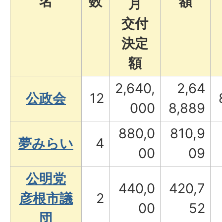
名
数
額
月
交付
決定
額
2,640,
2,64
公政会
12
000
8,889
880,0
810,9
夢みらい
4
00
09
公明党
440,0
420,7
彦根市議
2
00
52
団