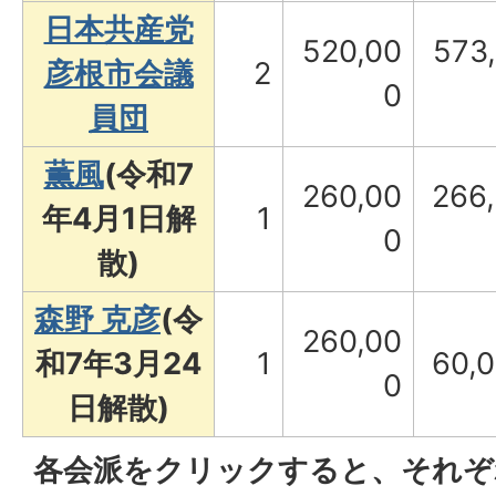
日本共産党
520,00
573
彦根市会議
2
0
員団
薫風
(令和7
260,00
266
年4月1日解
1
0
散)
森野 克彦
(令
260,00
和7年3月24
1
60,
0
日解散)
各会派をクリックすると、それぞ