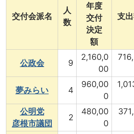
年度
人
交付会派名
支出
交付
数
決定
額
2,160,0
716
公政会
9
00
960,00
1,01
夢みらい
4
0
公明党
480,00
371
2
彦根市議団
0