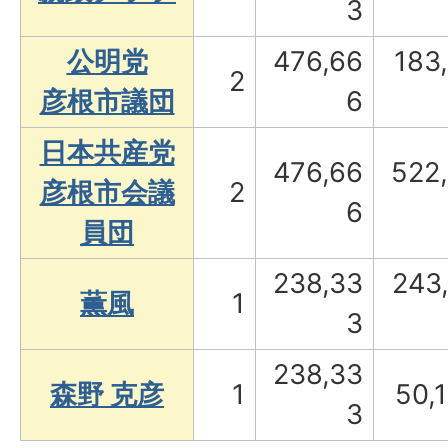
3
公明党
476,66
183
2
彦根市議団
6
日本共産党
476,66
522
彦根市会議
2
6
員団
238,33
243
薫風
1
3
238,33
森野 克彦
1
50,
3