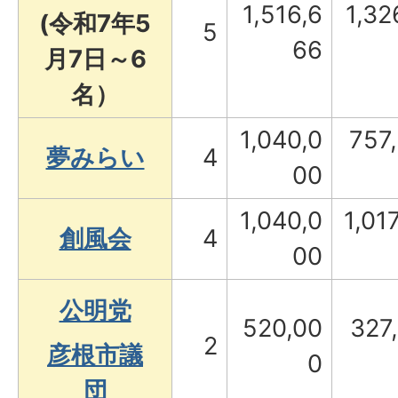
1,516,6
1,32
(令和7年5
5
66
月7日～6
名）
1,040,0
757
夢みらい
4
00
1,040,0
1,017
創風会
4
00
公明党
520,00
327
2
彦根市議
0
団