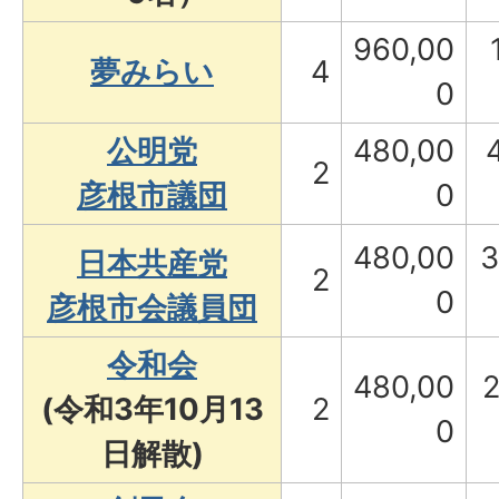
960,00
夢みらい
4
0
公明党
480,00
2
彦根市議団
0
480,00
3
日本共産党
2
0
彦根市会議員団
令和会
480,00
2
(令和3年10月13
2
0
日解散)