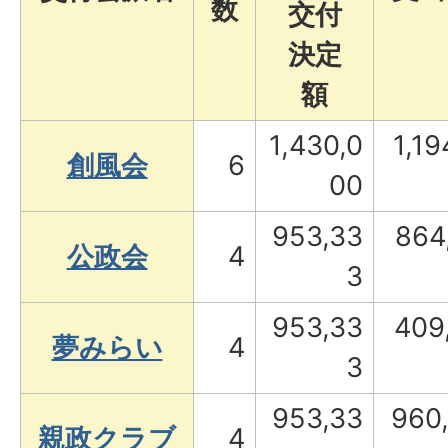
数
交付
決定
額
1,430,0
1,19
創風会
6
00
953,33
864
公政会
4
3
953,33
409
夢みらい
4
3
953,33
960
親政クラブ
4