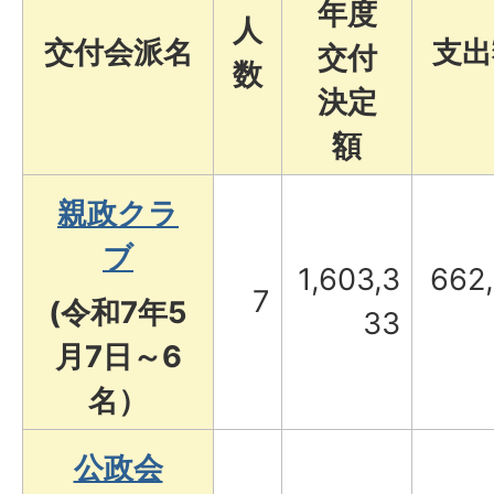
年度
人
交付会派名
支出
交付
数
決定
額
親政クラ
ブ
1,603,3
662
7
(令和7年5
33
月7日～6
名）
公政会