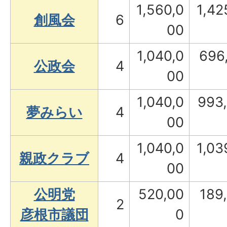
1,560,0
1,42
創風会
6
00
1,040,0
696
公政会
4
00
1,040,0
993
夢みらい
4
00
1,040,0
1,03
親政クラブ
4
00
公明党
520,00
189
2
彦根市議団
0