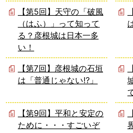
【第5回】天守の「破風
（はふ）」って知って
る？彦根城は日本一多
い！
【第7回】彦根城の石垣
は「普通じゃない⁉」
【第9回】平和と安定の
ために・・・すごいぞ