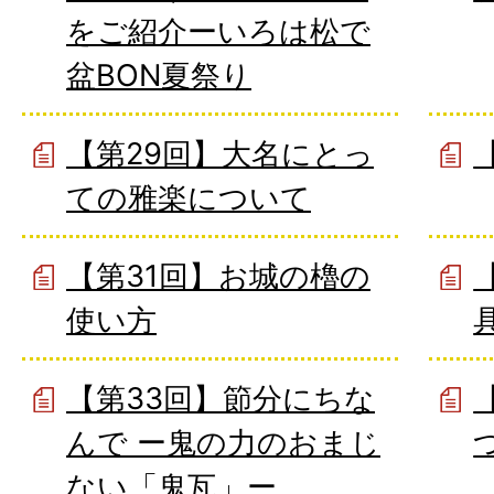
をご紹介ーいろは松で
盆BON夏祭り
【第29回】大名にとっ
ての雅楽について
【第31回】お城の櫓の
使い方
【第33回】節分にちな
んで ー鬼の力のおまじ
ない「鬼瓦」ー