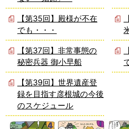
【第35回】殿様が不在
でも・・・
【第37回】非常事態の
秘密兵器 御小早船
【第39回】世界遺産登
録を目指す彦根城の今後
のスケジュール