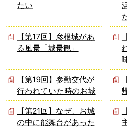
たい
【第17回】彦根城があ
る風景「城景観」
【第19回】参勤交代が
行われていた時のお城
【第21回】なぜ、お城
の中に能舞台があった